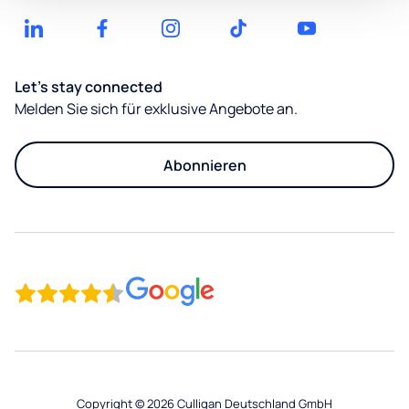
Wasserspender
Leipzig
mieten
Mit
Nachhaltigkeitsrechner
Einzelhandel
Filter
Häufige
München
Fragen
Zertifizierungen
Öffentliche
Let's stay connected
Nürnberg
Downloads
Einrichtungen
Melden Sie sich für exklusive Angebote an.
Stuttgart
Kundenportal
Abonnieren
Copyright © 2026 Culligan Deutschland GmbH