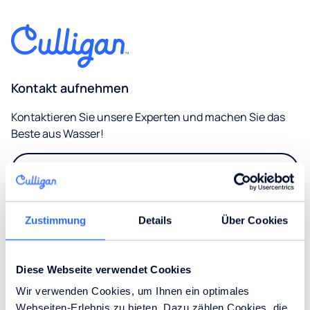
Kontakt aufnehmen
Kontaktieren Sie unsere Experten und machen Sie das
Beste aus Wasser!
Kontakt
Zustimmung
Details
Über Cookies
Wasserspender
Leitungsgebunden
Diese Webseite verwendet Cookies
Wir verwenden Cookies, um Ihnen ein optimales
Branchen
Gallone
Webseiten-Erlebnis zu bieten. Dazu zählen Cookies, die