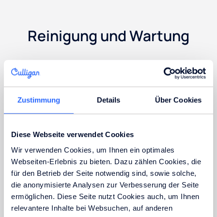
Reinigung und Wartung
Wie oft muss ich meinen Wasserspender
reinigen?
Zustimmung
Details
Über Cookies
Welche Hygiene-Tipps sollte ich bei der
Nutzung eines Wasserspenders beachten?
Diese Webseite verwendet Cookies
Wir verwenden Cookies, um Ihnen ein optimales
Wie warte ich einen Wasserspender?
Webseiten-Erlebnis zu bieten. Dazu zählen Cookies, die
für den Betrieb der Seite notwendig sind, sowie solche,
die anonymisierte Analysen zur Verbesserung der Seite
Wie gehe ich vor, wenn ich den Wasserspender
ermöglichen. Diese Seite nutzt Cookies auch, um Ihnen
längere Zeit nicht nutzen will?
relevantere Inhalte bei Websuchen, auf anderen