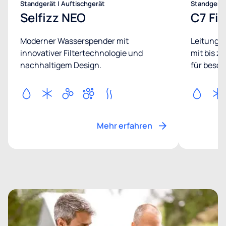
Standgerät | Auftischgerät
Standgerät
Selfizz NEO
C7 Fir
Moderner Wasserspender mit
Leitungs
innovativer Filtertechnologie und
mit bis z
nachhaltigem Design.
für besch
Mehr erfahren