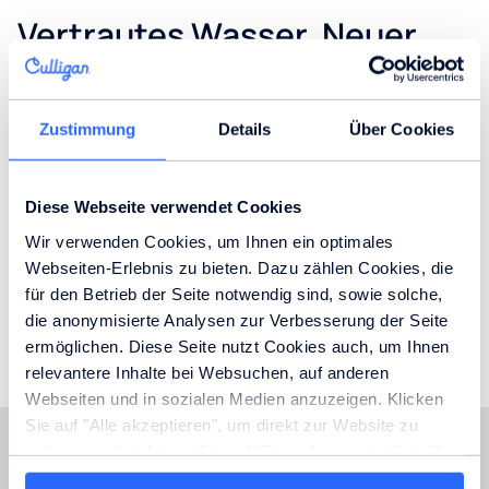
Vertrautes Wasser. Neuer
Name.
Zustimmung
Details
Über Cookies
Revos Wasser ist weiterhin in gewohnter Qualität
erhältlich, nur unter neuem Namen: Culligan
Trinkwasser. Für Sie ändert sich nichts an der Reinheit,
Diese Webseite verwendet Cookies
dem Geschmack und der hochwertigen Aufbereitung
Wir verwenden Cookies, um Ihnen ein optimales
unseres Wassers.
Webseiten-Erlebnis zu bieten. Dazu zählen Cookies, die
für den Betrieb der Seite notwendig sind, sowie solche,
die anonymisierte Analysen zur Verbesserung der Seite
Wasser bestellen
ermöglichen. Diese Seite nutzt Cookies auch, um Ihnen
relevantere Inhalte bei Websuchen, auf anderen
Webseiten und in sozialen Medien anzuzeigen. Klicken
Sie auf "Alle akzeptieren", um direkt zur Website zu
gelangen oder klicken Sie auf "Einstellungen im Detail",
Das sagen unsere Kunden
um detaillierte Beschreibungen der eingesetzten Cookies