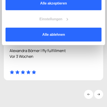
anzuzeigen und zu verwalten. Weitere Informationen
Alle akzeptieren
finden Sie auf der Seite
Datenschutzhinweise
.
Lesen Sie unser Impressum.
Einstellungen
Super, einfach & schnell...
Super, einfach & schnell -problemlose Bestellung,
Alle ablehnen
Lieferung + Einbau.
Alexandra Börner | fly fulfillment
Vor 3 Wochen