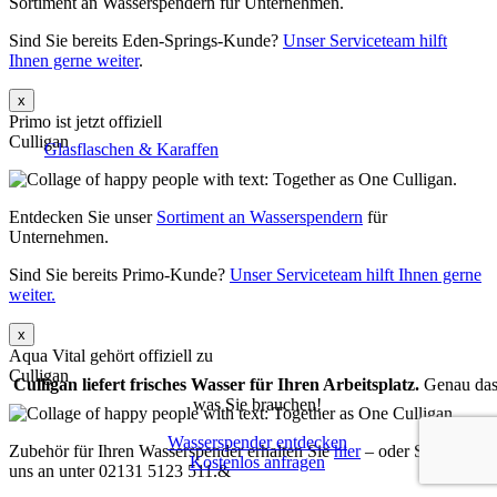
Sortiment an Wasserspendern für Unternehmen.
Sind Sie bereits Eden-Springs-Kunde?
Unser Serviceteam hilft
Ihnen gerne weiter
.
x
Primo ist jetzt offiziell
Culligan
Glasflaschen & Karaffen
Entdecken Sie unser
Sortiment an Wasserspendern
für
Unternehmen.
Sind Sie bereits Primo-Kunde?
Unser Serviceteam hilft Ihnen gerne
weiter.
x
Aqua Vital gehört offiziell zu
Culligan
Culligan liefert frisches Wasser für Ihren Arbeitsplatz.
Genau das
was Sie brauchen!
Wasserspender entdecken
Zubehör für Ihren Wasserspender erhalten Sie
hier
– oder Sie rufen
Kostenlos anfragen
uns an unter 02131 5123 511.&