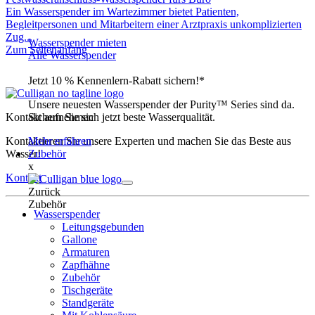
Ein Wasserspender im Wartezimmer bietet Patienten,
Begleitpersonen und Mitarbeitern einer Arztpraxis unkomplizierten
Zug...
Wasserspender mieten
Zum Seitenanfang
Alle Wasserspender
Jetzt 10 % Kennenlern-Rabatt sichern!*
Unsere neuesten Wasserspender der Purity™ Series sind da.
Kontakt aufnehmen
Sichern Sie sich jetzt beste Wasserqualität.
Kontaktieren Sie unsere Experten und machen Sie das Beste aus
Mehr erfahren
Wasser!
Zubehör
x
Kontakt
Zurück
Zubehör
Wasserspender
Leitungsgebunden
Gallone
Armaturen
Zapfhähne
Zubehör
Tischgeräte
Standgeräte