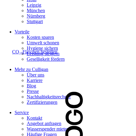
Leipzig
München
Nürnberg
Stuttgart
Vorteile
Kosten sparen
Umwelt schonen
Hygiene sichern
CO₂-Flaschen bestellen
Leistung steigern
Geselligkeit fördern
Mehr zu Culligan
Über uns
Karriere
Blog
Presse
Nachhaltigkeitsrechner
Zertifizierungen
Service
Kontakt
Angebot anfragen
Wasserspender mieten
Häufige Fragen