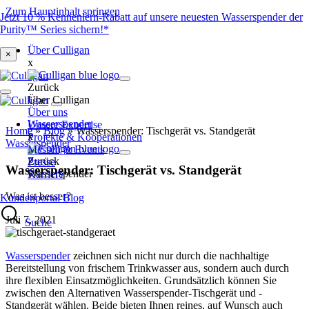
Zum Hauptinhalt springen
Jetzt 10 % Kennenlern-Rabatt auf unsere neuesten Wasserspender der
Purity™ Series sichern!*
Über Culligan
×
x
Zurück
Über Culligan
Über uns
Wasserspender
Unsere Expertise
Home
»
Blog
»
Wasserspender: Tischgerät vs. Standgerät
x
Projekte & Kooperationen
Wasserspender
Messen & Events
Zurück
Presse
Wasserspender: Tischgerät vs. Standgerät
Wasserspender
Karriere
Was ist besser?
Kundenportal
Blog
Juli 7, 2021
Suche
Wasserspender
zeichnen sich nicht nur durch die nachhaltige
Bereitstellung von frischem Trinkwasser aus, sondern auch durch
ihre flexiblen Einsatzmöglichkeiten. Grundsätzlich können Sie
zwischen den Alternativen Wasserspender-Tischgerät und -
Standgerät wählen. Beide bieten Ihnen reines, auf Wunsch auch