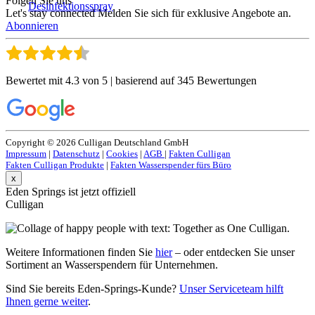
Folgen Sie uns
Desinfektionsspray
Let's stay connected
Melden Sie sich für exklusive Angebote an.
Abonnieren
Bewertet mit 4.3 von 5 | basierend auf 345 Bewertungen
Copyright © 2026 Culligan Deutschland GmbH
Impressum
|
Datenschutz
|
Cookies
|
AGB
|
Fakten Culligan
Fakten Culligan Produkte
|
Fakten Wasserspender fürs Büro
x
Eden Springs ist jetzt offiziell
Culligan
Weitere Informationen finden Sie
hier
– oder entdecken Sie unser
Sortiment an Wasserspendern für Unternehmen.
Sind Sie bereits Eden-Springs-Kunde?
Unser Serviceteam hilft
Ihnen gerne weiter
.