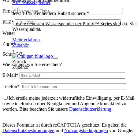
Wo befindet sich Ihr Unternehmen?
Alle Wasserspender
Firma*
Jetzt 10 % Kennenlern-Rabatt sichern!*
PLZ*
Unsere neuesten Wasserspender der Purity™ Series sind da. Siche
Wasserqualität.
Weiter
Mehr erfahren
Zurück
Zubehör
x
Schritt 3/3
Zurück
Wie können wir Sie erreichen?
Zubehör
E-Mail*
Telefon*
Ich erteile meine jederzeit widerrufliche Einwilligung, per E-Mail
sowie telefonisch über Neuigkeiten und Angebote kontaktiert zu
werden. Bitte beachten Sie unsere
Datenschutzerklärung.
Dieses Formular ist durch reCAPTCHA geschützt. Es gelten die
Datenschutzbestimmungen
und
Nutzungsbedingungen
von Google.