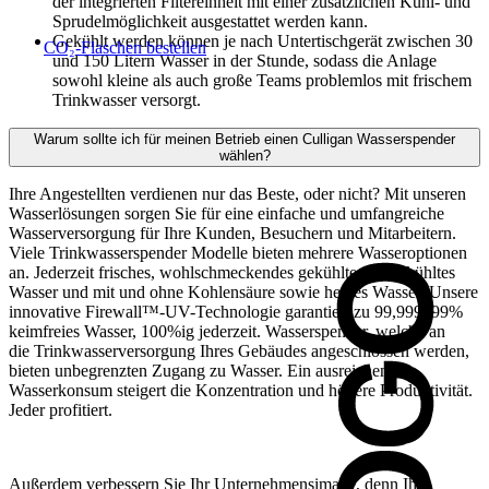
der integrierten Filtereinheit mit einer zusätzlichen Kühl- und
Sprudelmöglichkeit ausgestattet werden kann.
Gekühlt werden können je nach Untertischgerät zwischen 30
CO₂-Flaschen bestellen
und 150 Litern Wasser in der Stunde, sodass die Anlage
sowohl kleine als auch große Teams problemlos mit frischem
Trinkwasser versorgt.
Warum sollte ich für meinen Betrieb einen Culligan Wasserspender
wählen?
Ihre Angestellten verdienen nur das Beste, oder nicht? Mit unseren
Wasserlösungen sorgen Sie für eine einfache und umfangreiche
Wasserversorgung für Ihre Kunden, Besuchern und Mitarbeitern.
Viele Trinkwasserspender Modelle bieten mehrere Wasseroptionen
an. Jederzeit frisches, wohlschmeckendes gekühltes, ungekühltes
Wasser und mit und ohne Kohlensäure sowie heißes Wasser. Unsere
innovative Firewall™-UV-Technologie garantiert zu 99,999999%
keimfreies Wasser, 100%ig jederzeit. Wasserspender, welche an
die Trinkwasserversorgung Ihres Gebäudes angeschlossen werden,
bieten unbegrenzten Zugang zu Wasser. Ein ausreichender
Wasserkonsum steigert die Konzentration und höhere Produktivität.
Jeder profitiert.
Außerdem verbessern Sie Ihr Unternehmensimage, denn Ihr