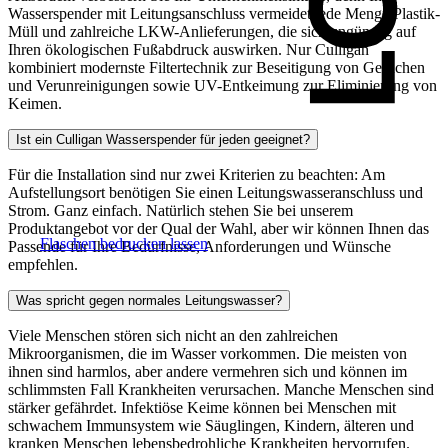
Wasserspender mit Leitungsanschluss vermeidet jede Menge Plastik-
Müll und zahlreiche LKW-Anlieferungen, die sich ungünstig auf
Ihren ökologischen Fußabdruck auswirken. Nur Culligan
kombiniert modernste Filtertechnik zur Beseitigung von Gerüchen
und Verunreinigungen sowie UV-Entkeimung zur Eliminierung von
Keimen.
Ist ein Culligan Wasserspender für jeden geeignet?
Für die Installation sind nur zwei Kriterien zu beachten: Am
Aufstellungsort benötigen Sie einen Leitungswasseranschluss und
Strom. Ganz einfach. Natürlich stehen Sie bei unserem
Produktangebot vor der Qual der Wahl, aber wir können Ihnen das
Flaschen bedrucken lassen
Passende für Ihre Bedürfnisse, Anforderungen und Wünsche
empfehlen.
Was spricht gegen normales Leitungswasser?
Viele Menschen stören sich nicht an den zahlreichen
Mikroorganismen, die im Wasser vorkommen. Die meisten von
ihnen sind harmlos, aber andere vermehren sich und können im
schlimmsten Fall Krankheiten verursachen. Manche Menschen sind
stärker gefährdet. Infektiöse Keime können bei Menschen mit
schwachem Immunsystem wie Säuglingen, Kindern, älteren und
kranken Menschen lebensbedrohliche Krankheiten hervorrufen.