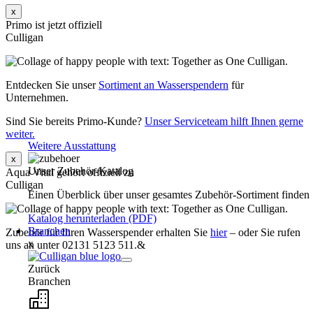
x
Primo ist jetzt offiziell
Culligan
Entdecken Sie unser
Sortiment an Wasserspendern
für
Unternehmen.
Sind Sie bereits Primo-Kunde?
Unser Serviceteam hilft Ihnen gerne
weiter.
Weitere Ausstattung
x
Unser Zubehör-Katalog
Aqua Vital gehört offiziell zu
Culligan
Einen Überblick über unser gesamtes Zubehör-Sortiment finden
Katalog herunterladen (PDF)
Branchen
Zubehör für Ihren Wasserspender erhalten Sie
hier
– oder Sie rufen
x
uns an unter 02131 5123 511.&
Zurück
Branchen