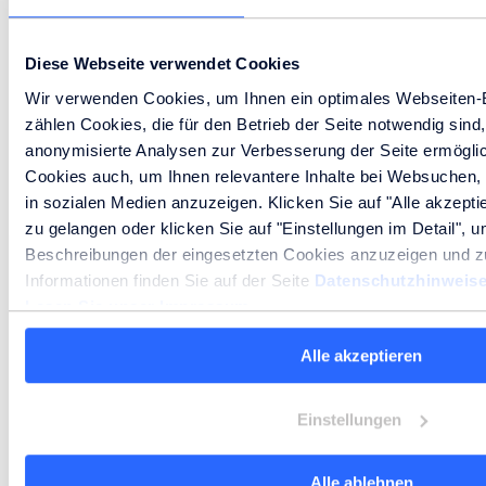
Umfassender Wasserhahn mit 6 Wasseroptionen
Hochwertige und robuste Edelstahl-Oberfläche
Diese Webseite verwendet Cookies
Elegante und platzsparende Lösung
Wir verwenden Cookies, um Ihnen ein optimales Webseiten-E
Trinkflaschen
Ungekühlt Still
Gekühlt Still
Gekühlt Medium
Gekühlt Sprudel
zählen Cookies, die für den Betrieb der Seite notwendig sind,
anonymisierte Analysen zur Verbesserung der Seite ermöglic
Mehr erfahren
Cookies auch, um Ihnen relevantere Inhalte bei Websuchen,
in sozialen Medien anzuzeigen. Klicken Sie auf "Alle akzepti
zu gelangen oder klicken Sie auf "Einstellungen im Detail", um
Beschreibungen der eingesetzten Cookies anzuzeigen und zu
Informationen finden Sie auf der Seite
Datenschutzhinweis
Lesen Sie unser Impressum.
Alle akzeptieren
Einstellungen
Alle ablehnen