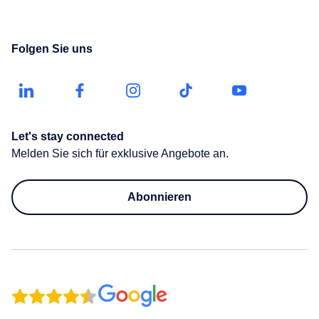
Leistung
Mit
Blog
steigern
Fitness
Heißwasser
Angebot
Köln
Geselligkeit
anfragen
Mit
Folgen Sie uns
Presse
Messen
fördern
Kühlung
Wasserspender
Leipzig
mieten
Mit
Nachhaltigkeitsrechner
Einzelhandel
Filter
Häufige
München
Fragen
Zertifizierungen
Öffentliche
Let's stay connected
Nürnberg
Downloads
Einrichtungen
Melden Sie sich für exklusive Angebote an.
Stuttgart
Kundenportal
Abonnieren