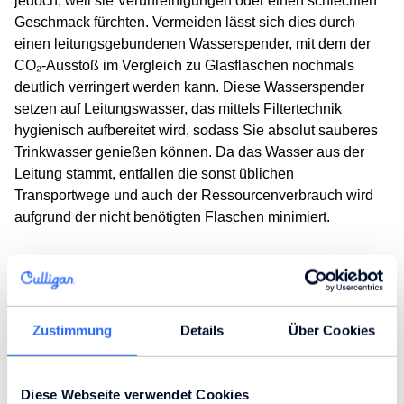
jedoch, weil sie Verunreinigungen oder einen schlechten
Geschmack fürchten. Vermeiden lässt sich dies durch
einen leitungsgebundenen Wasserspender, mit dem der
CO₂-Ausstoß im Vergleich zu Glasflaschen nochmals
deutlich verringert werden kann. Diese Wasserspender
setzen auf Leitungswasser, das mittels Filtertechnik
hygienisch aufbereitet wird, sodass Sie absolut sauberes
Trinkwasser genießen können. Da das Wasser aus der
Leitung stammt, entfallen die sonst üblichen
Transportwege und auch der Ressourcenverbrauch wird
aufgrund der nicht benötigten Flaschen minimiert.
Recycling: das sind die
Zustimmung
Details
Über Cookies
Unterschiede
Der bei der Herstellung, Verwertung und dem Recycling
Diese Webseite verwendet Cookies