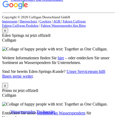
Copyright © 2026 Culligan Deutschland GmbH
Impressum
|
Datenschutz
|
Cookies
|
AGB
|
Fakten Culligan
Fakten Culligan Produkte
|
Fakten Wasserspender fürs Büro
x
Eden Springs ist jetzt offiziell
Culligan
Weitere Informationen finden Sie
hier
– oder entdecken Sie unser
Sortiment an Wasserspendern für Unternehmen.
Sind Sie bereits Eden-Springs-Kunde?
Unser Serviceteam hilft
Ihnen gerne weiter
.
x
Primo ist jetzt offiziell
Culligan
Wasserspender-Tischgeräte
Entdecken Sie unser
Sortiment an Wasserspendern
für