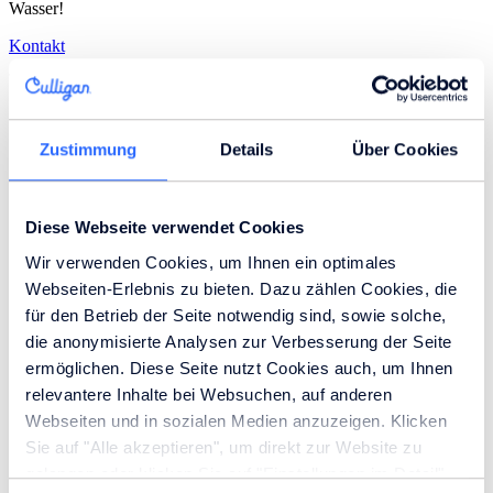
Wasser!
Kontakt
Wasserspender
Leitungsgebunden
Gallone
Zustimmung
Details
Über Cookies
Armaturen
Zapfhähne
Zubehör
Tischgeräte
Diese Webseite verwendet Cookies
Standgeräte
Mit Kohlensäure
Wir verwenden Cookies, um Ihnen ein optimales
Mit Heißwasser
Webseiten-Erlebnis zu bieten. Dazu zählen Cookies, die
Mit Kühlung
für den Betrieb der Seite notwendig sind, sowie solche,
Mit Filter
die anonymisierte Analysen zur Verbesserung der Seite
Branchen
ermöglichen. Diese Seite nutzt Cookies auch, um Ihnen
Büros
relevantere Inhalte bei Websuchen, auf anderen
Industrie
Horeca
Webseiten und in sozialen Medien anzuzeigen. Klicken
Praxis
Sie auf "Alle akzeptieren", um direkt zur Website zu
Krankenhaus
gelangen oder klicken Sie auf "Einstellungen im Detail",
Alten- & Pflegeheim