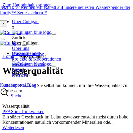
Zum Hauptinhalt springen
Jetzt 10 % Kennenlern-Rabatt auf unsere neuesten Wasserspender der
Purity™ Series sichern!*
Über Culligan
×
x
Zurück
Über Culligan
Über uns
Wasserspender
Unsere Expertise
Home
»
Wasserqualität
x
Projekte & Kooperationen
Messen & Events
Wasserqualität
Zurück
Presse
Wasserspender
Karriere
Kundenportal
Blog
Erfahren Sie, was Sie selbst tun können, um Ihre Wasserqualität zu
verbessern.
Suche
Wasserqualität
PFAS im Trinkwasser
Ein süßer Geschmack im Leitungswasser entsteht meist durch hohe
Konzentrationen natürlich vorkommender Mineralien ode...
Weiterlesen