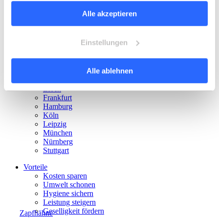
Bildung
Wasserarmaturen
um detaillierte Beschreibungen der eingesetzten Cookies
Fitness
Alle akzeptieren
anzuzeigen und zu verwalten. Weitere Informationen
Messen
finden Sie auf der Seite
Datenschutzhinweise
.
Einzelhandel
Öffentliche Einrichtungen
Lesen Sie unser Impressum.
Einstellungen
Standorte
Berlin
Alle ablehnen
Dortmund
Düsseldorf
Essen
Frankfurt
Hamburg
Köln
Leipzig
München
Nürnberg
Stuttgart
Vorteile
Kosten sparen
Umwelt schonen
Hygiene sichern
Leistung steigern
Geselligkeit fördern
Zapfhähne